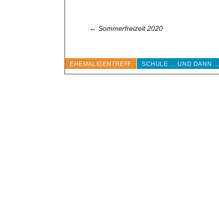
←
Sommerfreizeit 2020
EHEMALIGENTREFF
SCHULE … UND DANN …