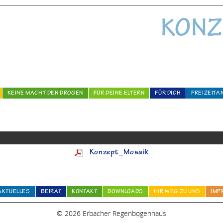
KONZ
KEINE MACHT DEN DROGEN
FÜR DEINE ELTERN
FÜR DICH
FREIZEITA
Konzept_Mosaik
AKTUELLES
BEIRAT
KONTAKT
DOWNLOADS
IHR WEG ZU UNS
IMP
© 2026 Erbacher Regenbogenhaus