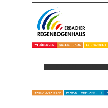
WIR ÜBER UNS
UNSERE TEAMS
ELTERNARBEIT
KONZEPT_MOSAIK
EHEMALIGENTREFF
SCHULE … UND DANN … ?!