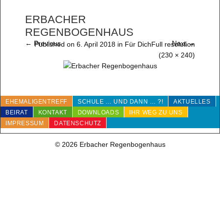
ERBACHER
REGENBOGENHAUS
←
Previous
Next
→
Published on
6. April 2018
in
Für Dich
Full resolution
(230 × 240)
EHEMALIGENTREFF
SCHULE … UND DANN … ?!
AKTUELLES
BEIRAT
KONTAKT
DOWNLOADS
IHR WEG ZU UNS
IMPRESSUM
DATENSCHUTZ
© 2026 Erbacher Regenbogenhaus