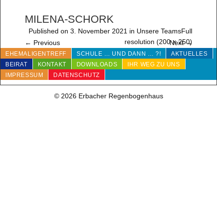
MILENA-SCHORK
Published on
3. November 2021
in
Unsere Teams
Full
resolution (200 × 250)
←
Previous
Next
→
EHEMALIGENTREFF
SCHULE … UND DANN … ?!
AKTUELLES
BEIRAT
KONTAKT
DOWNLOADS
IHR WEG ZU UNS
IMPRESSUM
DATENSCHUTZ
© 2026 Erbacher Regenbogenhaus