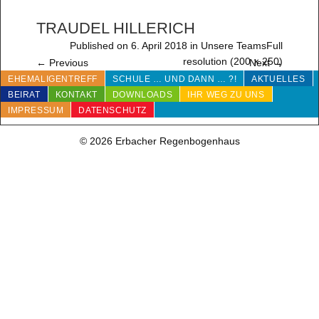
TRAUDEL HILLERICH
Published on
6. April 2018
in
Unsere Teams
Full
resolution (200 × 250)
←
Previous
Next
→
EHEMALIGENTREFF
SCHULE … UND DANN … ?!
AKTUELLES
BEIRAT
KONTAKT
DOWNLOADS
IHR WEG ZU UNS
IMPRESSUM
DATENSCHUTZ
© 2026 Erbacher Regenbogenhaus