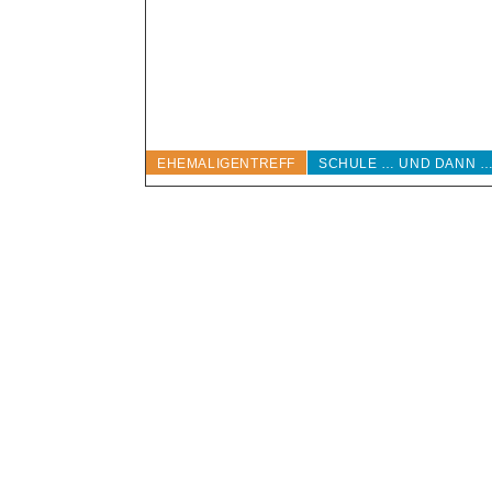
EHEMALIGENTREFF
SCHULE … UND DANN …